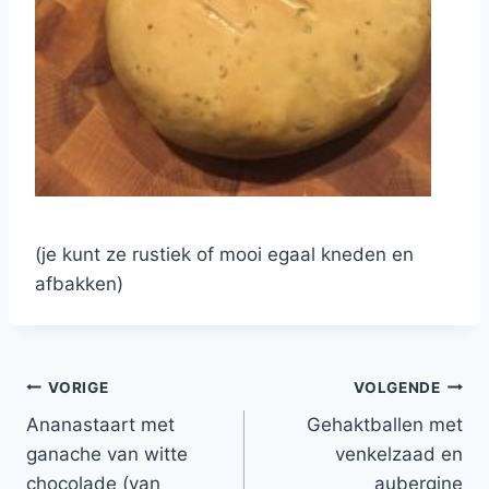
(je kunt ze rustiek of mooi egaal kneden en
afbakken)
Bericht
VORIGE
VOLGENDE
Ananastaart met
Gehaktballen met
navigatie
ganache van witte
venkelzaad en
chocolade (van
aubergine