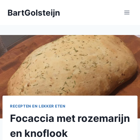
Doorgaan
BartGolsteijn
naar
inhoud
RECEPTEN EN LEKKER ETEN
Focaccia met rozemarijn
en knoflook