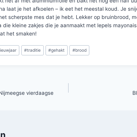
kt het af met aluminiumfolie en bakt het nog een half uu
a laat je het afkoelen – ik eet het meestal koud. Je sni
het scherpste mes dat je hebt. Lekker op bruinbrood, m
a die kleine zakjes die je aanmaakt met lepels mayonai
aat het smaken!
ieuwjaar
#
traditie
#
gehakt
#
brood
 Nijmeegse vierdaagse
B
en