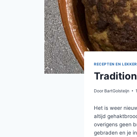
RECEPTEN EN LEKKER
Traditio
Door
BartGolsteijn
Het is weer nieuw
altijd gehaktbroo
overigens geen b
gebraden en je in