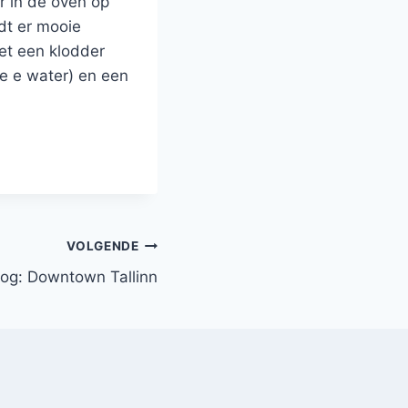
r in de oven op
jdt er mooie
et een klodder
se e water) en een
VOLGENDE
log: Downtown Tallinn