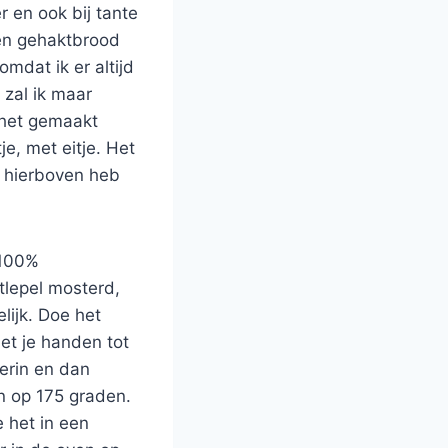
r en ook bij tante
 een gehaktbrood
omdat ik er altijd
 zal ik maar
 het gemaakt
je, met eitje. Het
ik hierboven heb
 100%
tlepel mosterd,
lijk. Doe het
met je handen tot
erin en dan
n op 175 graden.
 het in een