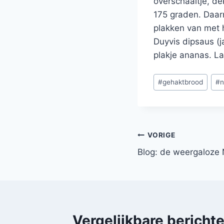
overschaaltje, de
175 graden. Daarn
plakken van met 
Duyvis dipsaus (j
plakje ananas. L
Bericht
#
gehaktbrood
#
n
tags:
Bericht
VORIGE
Blog: de weergaloze
navigatie
Vergelijkbare bericht