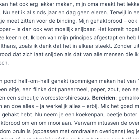
s kan het ook erg lekker maken, mijn oma maakt het lekke
k. Nu eet ik al sinds jaar en dag geen eieren. Terwijl in
itje moet zitten voor de binding. Mijn gehaktbrood – ook 
pper – is dan ook wat moeilijk snijbaar. Het korrelt nogal
 keer niet. Ik ben van mijn principes afgestapt en heb
lthans, zoals ik denk dat het in elkaar steekt. Zonder uit
brood dat zich laat snijden als dat van alle mensen die 
och.
en pond half-om-half gehakt (sommigen maken het van
en eitje, een flinke dot paneermeel, peper, zout, een ee
 en een scheutje worcestershiresaus.
Bereiden
: gemakke
 en doe alles – ja werkelijk alles – erbij. Mix het goed 
l gehakt hebt. Nu neem je een koekenpan, beetje boter 
aktbrood om en om mooi aan. Verwarm intussen de ove
dom bruin is (oppassen met omdraaien overigens) leg je