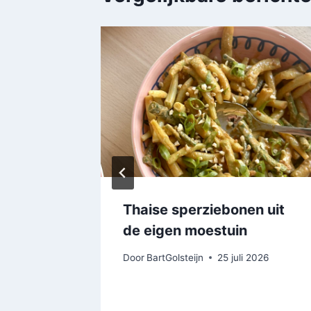
Thaise sperziebonen uit
en
de eigen moestuin
Door
BartGolsteijn
25 juli 2026
uari 2026