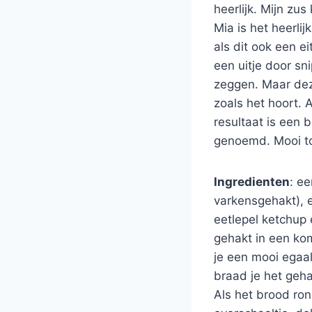
heerlijk. Mijn zu
Mia is het heerlij
als dit ook een e
een uitje door sni
zeggen. Maar deze
zoals het hoort. A
resultaat is een 
genoemd. Mooi t
Ingredienten
: e
varkensgehakt), e
eetlepel ketchup
gehakt in een kom
je een mooi egaa
braad je het geh
Als het brood ron