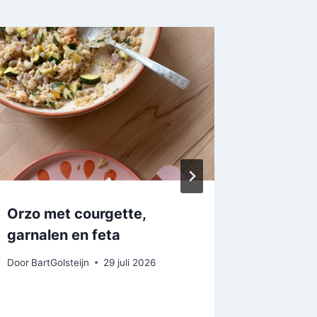
Orzo met courgette,
Champi
garnalen en feta
knofloo
Door
BartGolsteijn
29 juli 2026
Door
BartGo