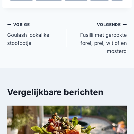
tags:
Bericht
VORIGE
VOLGENDE
Goulash lookalike
Fusilli met gerookte
navigatie
stoofpotje
forel, prei, witlof en
mosterd
Vergelijkbare berichten