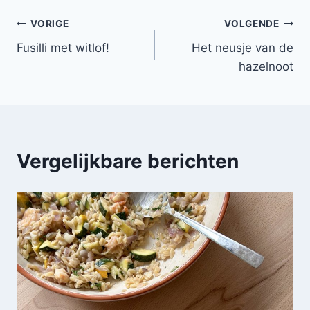
Bericht
VORIGE
VOLGENDE
Fusilli met witlof!
Het neusje van de
navigatie
hazelnoot
Vergelijkbare berichten