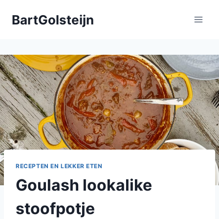
Doorgaan
BartGolsteijn
naar
inhoud
RECEPTEN EN LEKKER ETEN
Goulash lookalike
stoofpotje