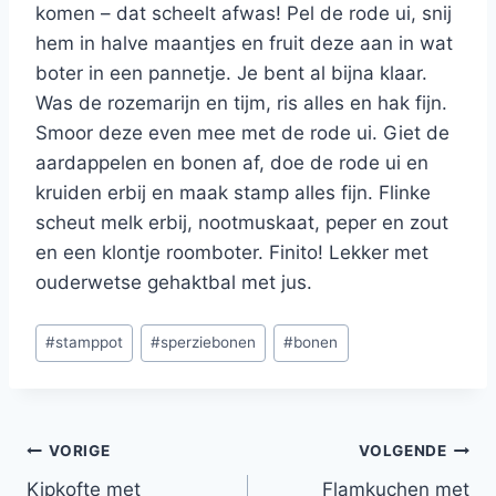
komen – dat scheelt afwas! Pel de rode ui, snij
hem in halve maantjes en fruit deze aan in wat
boter in een pannetje. Je bent al bijna klaar.
Was de rozemarijn en tijm, ris alles en hak fijn.
Smoor deze even mee met de rode ui. Giet de
aardappelen en bonen af, doe de rode ui en
kruiden erbij en maak stamp alles fijn. Flinke
scheut melk erbij, nootmuskaat, peper en zout
en een klontje roomboter. Finito! Lekker met
ouderwetse gehaktbal met jus.
Bericht
#
stamppot
#
sperziebonen
#
bonen
tags:
Bericht
VORIGE
VOLGENDE
Kipkofte met
Flamkuchen met