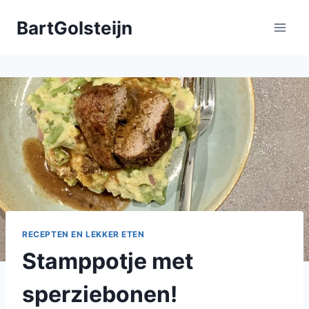
Doorgaan
BartGolsteijn
naar
inhoud
RECEPTEN EN LEKKER ETEN
Stamppotje met
sperziebonen!