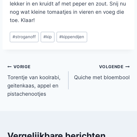
lekker in en kruidt af met peper en zout. Snij nu
nog wat kleine tomaatjes in vieren en voeg die
toe. Klaar!
Bericht
#
stroganoff
#
kip
#
kippendijen
tags:
Bericht
VORIGE
VOLGENDE
Torentje van koolrabi,
Quiche met bloembool
navigatie
geitenkaas, appel en
pistachenootjes
Vergelijkbare berichten