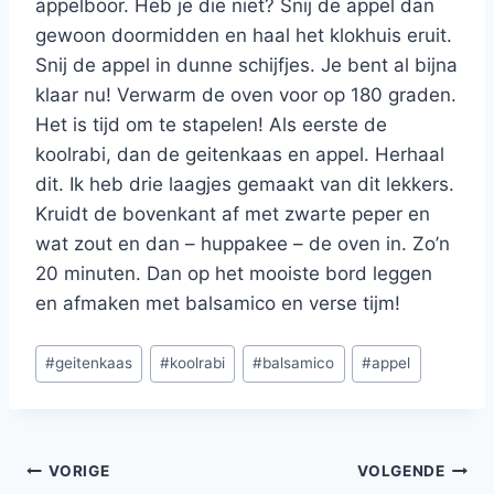
appelboor. Heb je die niet? Snij de appel dan
gewoon doormidden en haal het klokhuis eruit.
Snij de appel in dunne schijfjes. Je bent al bijna
klaar nu! Verwarm de oven voor op 180 graden.
Het is tijd om te stapelen! Als eerste de
koolrabi, dan de geitenkaas en appel. Herhaal
dit. Ik heb drie laagjes gemaakt van dit lekkers.
Kruidt de bovenkant af met zwarte peper en
wat zout en dan – huppakee – de oven in. Zo’n
20 minuten. Dan op het mooiste bord leggen
en afmaken met balsamico en verse tijm!
Bericht
#
geitenkaas
#
koolrabi
#
balsamico
#
appel
tags:
Bericht
VORIGE
VOLGENDE