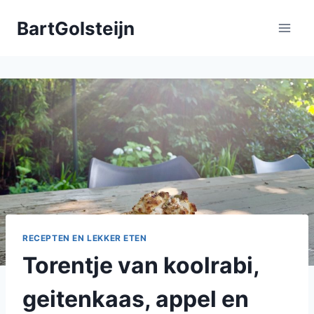
Doorgaan
BartGolsteijn
naar
inhoud
RECEPTEN EN LEKKER ETEN
Torentje van koolrabi,
geitenkaas, appel en