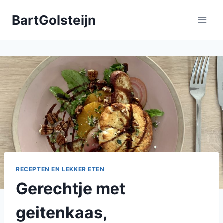
Doorgaan
BartGolsteijn
naar
inhoud
RECEPTEN EN LEKKER ETEN
Gerechtje met
geitenkaas,