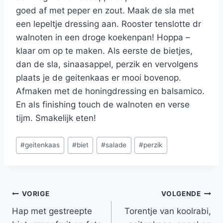
goed af met peper en zout. Maak de sla met
een lepeltje dressing aan. Rooster tenslotte dr
walnoten in een droge koekenpan! Hoppa –
klaar om op te maken. Als eerste de bietjes,
dan de sla, sinaasappel, perzik en vervolgens
plaats je de geitenkaas er mooi bovenop.
Afmaken met de honingdressing en balsamico.
En als finishing touch de walnoten en verse
tijm. Smakelijk eten!
Bericht
#
geitenkaas
#
biet
#
salade
#
perzik
tags:
Bericht
VORIGE
VOLGENDE
Hap met gestreepte
Torentje van koolrabi,
navigatie