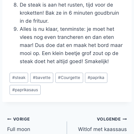
De steak is aan het rusten, tijd voor de
kroketten! Bak ze in 6 minuten goudbruin
in de frituur.
Alles is nu klaar, tenminste: je moet het
vlees nog even trancheren en dan eten
maar! Dus doe dat en maak het bord maar
mooi op. Een klein beetje grof zout op de
steak doet het altijd goed! Smakelijk!
Bericht
#
steak
#
bavette
#
Courgette
#
paprika
tags:
#
paprikasaus
Bericht
VORIGE
VOLGENDE
Full moon
Witlof met kaassaus
navigatie