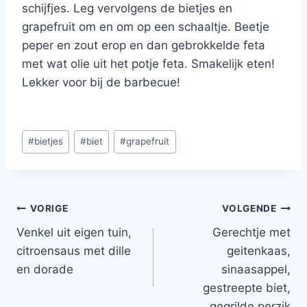
schijfjes. Leg vervolgens de bietjes en
grapefruit om en om op een schaaltje. Beetje
peper en zout erop en dan gebrokkelde feta
met wat olie uit het potje feta. Smakelijk eten!
Lekker voor bij de barbecue!
Bericht
#
bietjes
#
biet
#
grapefruit
tags:
Bericht
VORIGE
VOLGENDE
Venkel uit eigen tuin,
Gerechtje met
navigatie
citroensaus met dille
geitenkaas,
en dorade
sinaasappel,
gestreepte biet,
gegrilde perzik