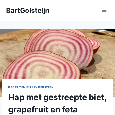
Doorgaan
BartGolsteijn
naar
inhoud
RECEPTEN EN LEKKER ETEN
Hap met gestreepte biet,
grapefruit en feta