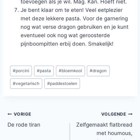
toevoegen als je wil. Mag. Kan. Hoeft niet.
Je bent klaar om te eten! Veel eetplezier
met deze lekkere pasta. Voor de garnering
nog wat verse dragon gebruiken en je kunt
eventueel ook nog wat geroosterde
pijnboompitten erbij doen. Smakelijk!
Bericht
#
porcini
#
pasta
#
bloemkool
#
dragon
tags:
#
vegetarisch
#
paddestoelen
Bericht
VORIGE
VOLGENDE
De rode tiran
Zelfgemaakt flatbread
navigatie
met houmous,