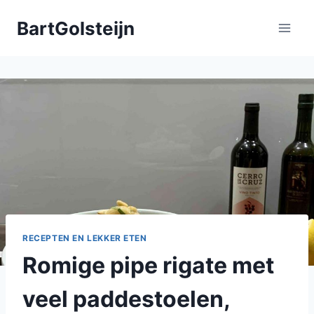
Doorgaan
BartGolsteijn
naar
inhoud
RECEPTEN EN LEKKER ETEN
Romige pipe rigate met
veel paddestoelen,