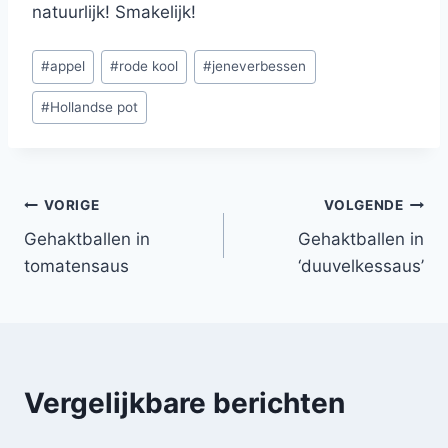
natuurlijk! Smakelijk!
Bericht
#
appel
#
rode kool
#
jeneverbessen
tags:
#
Hollandse pot
Bericht
VORIGE
VOLGENDE
Gehaktballen in
Gehaktballen in
navigatie
tomatensaus
‘duuvelkessaus’
Vergelijkbare berichten