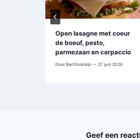
Open lasagne met coeur
de boeuf, pesto,
2026
parmezaan en carpaccio
Door
BartGolsteijn
27 juni 2026
Geef een react