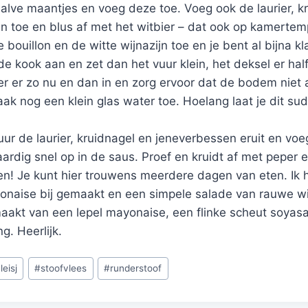
 halve maantjes en voeg deze toe. Voeg ook de laurier, k
n toe en blus af met het witbier – dat ook op kamertem
 bouillon en de witte wijnazijn toe en je bent al bijna kl
e kook aan en zet dan het vuur klein, het deksel er half
er er zo nu en dan in en zorg ervoor dat de bodem niet 
aak nog een klein glas water toe. Hoelang laat je dit s
uur de laurier, kruidnagel en jeneverbessen eruit en vo
 aardig snel op in de saus. Proef en kruidt af met peper e
ten! Je kunt hier trouwens meerdere dagen van eten. Ik
yonaise bij gemaakt en een simpele salade van rauwe wi
aakt van een lepel mayonaise, een flinke scheut soyas
g. Heerlijk.
leisj
#
stoofvlees
#
runderstoof