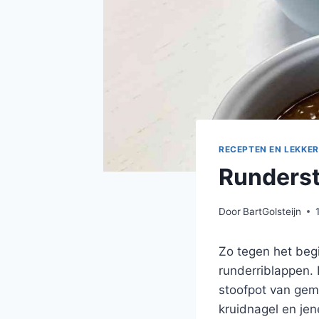
RECEPTEN EN LEKKER
Runderst
Door
BartGolsteijn
Zo tegen het begi
runderriblappen. 
stoofpot van gemaa
kruidnagel en jen