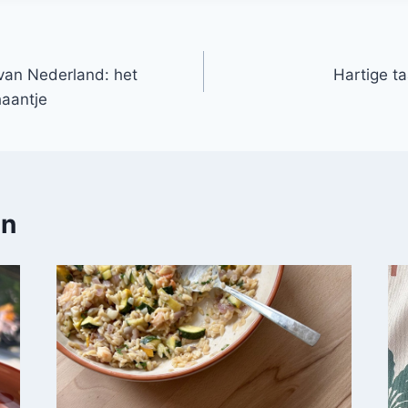
 van Nederland: het
Hartige ta
haantje
en