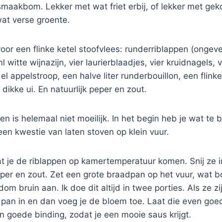
maakbom. Lekker met wat friet erbij, of lekker met gek
at verse groente.
oor een flinke ketel stoofvlees: runderriblappen (ongevee
ml witte wijnazijn, vier laurierblaadjes, vier kruidnagels, v
el appelstroop, een halve liter runderbouillon, een flink
dikke ui. En natuurlijk peper en zout.
n is helemaal niet moeilijk. In het begin heb je wat te
een kwestie van laten stoven op klein vuur.
at je de riblappen op kamertemperatuur komen. Snij ze i
per en zout. Zet een grote braadpan op het vuur, wat b
dom bruin aan. Ik doe dit altijd in twee porties. Als ze 
 pan in en dan voeg je de bloem toe. Laat die even goed
n goede binding, zodat je een mooie saus krijgt.