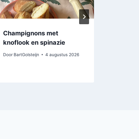
Champignons met
Pinsa m
knoflook en spinazie
gegrild
tzatziki
Door
BartGolsteijn
4 augustus 2026
Door
BartGo