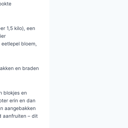
ookte
r 1,5 kilo), een
ier
e eetlepel bloem,
 bakken en braden
n blokjes en
oter erin en dan
zijn aangebakken
 aanfruiten – dit