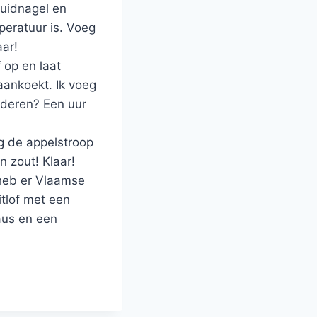
ruidnagel en
peratuur is. Voeg
aar!
 op en laat
aankoekt. Ik voeg
udderen? Een uur
eg de appelstroop
n zout! Klaar!
 heb er Vlaamse
tlof met een
aus en een