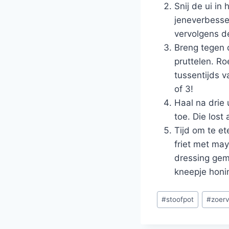
Snij de ui in
jeneverbesse
vervolgens de
Breng tegen d
pruttelen. Ro
tussentijds v
of 3!
Haal na drie 
toe. Die lost
Tijd om te e
friet met ma
dressing gem
kneepje honin
Bericht
#
stoofpot
#
zoerv
tags: