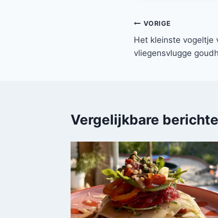
Bericht
VORIGE
Het kleinste vogeltje
navigatie
vliegensvlugge goud
Vergelijkbare bericht