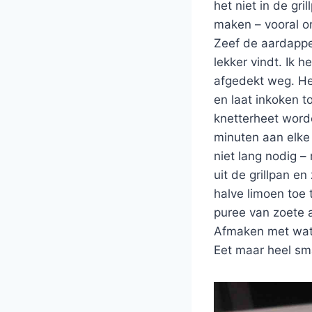
het niet in de gr
maken – vooral o
Zeef de aardappel
lekker vindt. Ik 
afgedekt weg. Het
en laat inkoken t
knetterheet worde
minuten aan elke
niet lang nodig –
uit de grillpan e
halve limoen toe 
puree van zoete a
Afmaken met wat 
Eet maar heel sma