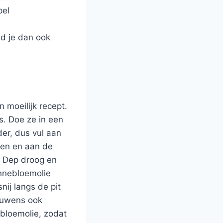
pel
id je dan ook
 moeilijk recept.
es. Doe ze in een
der, dus vul aan
ren en aan de
. Dep droog en
onnebloemolie
nij langs de pit
rouwens ook
bloemolie, zodat