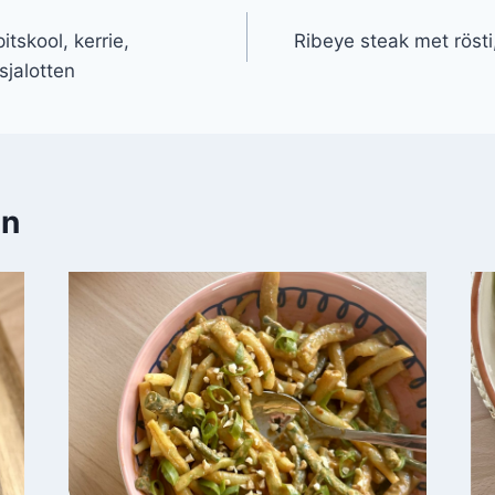
tskool, kerrie,
Ribeye steak met rösti
sjalotten
en