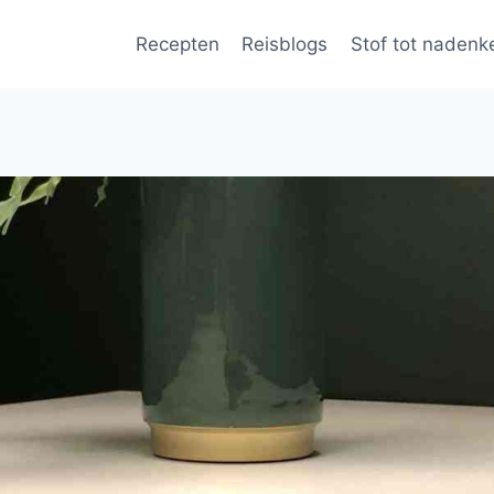
Recepten
Reisblogs
Stof tot nadenk