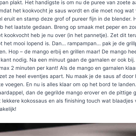
illpan plakt. Het handigste is om nu de puree van zoete a
mdat het kookvocht je saus wordt en die moet nog wat 
 eruit en stamp deze grof of pureer fijn in de blender. H
heb het laatste gedaan. Breng op smaak met peper en zo
 kookvocht heb je nu over (in het pannetje). Zet dit te
ot het mooi lopend is. Dan… rampampan… pak je de grillp
n. Hop – de mango erbij en grillen maar! De mango heef
 kant nodig. Na een minuut gaan de garnalen er ook bij
 max 2 minuten per kant! Als de mango en garnalen klaar 
n zet ze heel eventjes apart. Nu maak je de saus af door
te voegen. En nu is alles klaar om op het bord te landen
ardappel, dan de gegrilde mango erover en de pittige g
lekkere kokossaus en als finishing touch wat blaadjes 
kelijk!