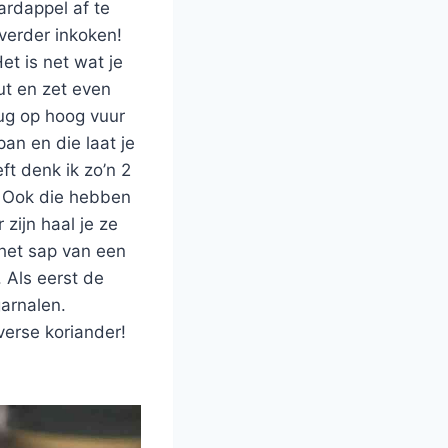
ardappel af te
verder inkoken!
et is net wat je
ut en zet even
rug op hoog vuur
an en die laat je
t denk ik zo’n 2
. Ook die hebben
zijn haal je ze
 het sap van een
. Als eerst de
arnalen.
verse koriander!