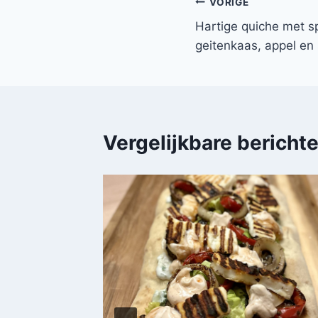
Bericht
VORIGE
Hartige quiche met spi
navigatie
geitenkaas, appel en 
Vergelijkbare bericht