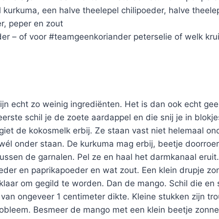
 kurkuma, een halve theelepel chilipoeder, halve theele
r, peper en zout
er – of voor #teamgeenkoriander peterselie of welk kru
ijn echt zo weinig ingrediënten. Het is dan ook echt geen
erste schil je de zoete aardappel en die snij je in blokj
giet de kokosmelk erbij. Ze staan vast niet helemaal on
 wél onder staan. De kurkuma mag erbij, beetje doorroe
ussen de garnalen. Pel ze en haal het darmkanaal eruit
oeder en paprikapoeder en wat zout. Een klein drupje z
 klaar om gegild te worden. Dan de mango. Schil die en s
van ongeveer 1 centimeter dikte. Kleine stukken zijn t
obleem. Besmeer de mango met een klein beetje zonne