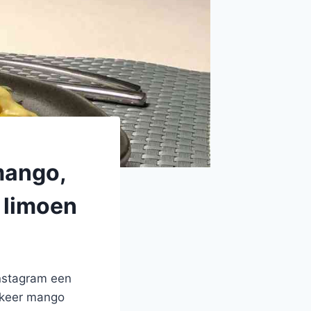
mango,
 limoen
Instagram een
 keer mango