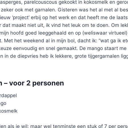
e asperges, parelcouscous gekookt in kokosmelk en gero
 zeker ook met garnalen. Gisteren was het al met al be
ieuw ‘project’ erbij op het werk en dat heeft me de laat
r dat maakt niet uit, ik vind het leuk om te doen. Om l
 mijn hoofd goed leeggehaald en op (weliswaar virtueel)
t. Met het weekend al in mijn bol, dacht ik: “wat ga ik e
 keuze eenvoudig en snel gemaakt. De mango staart me 
 in de diepvries heb ik lekkere, grote tijgergarnalen l
n – voor 2 personen
rdappel
ngo
kosmelk
en als je wil: maar wel tenminste een stuk of 7 per per