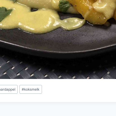
aardappel
#
koksmelk