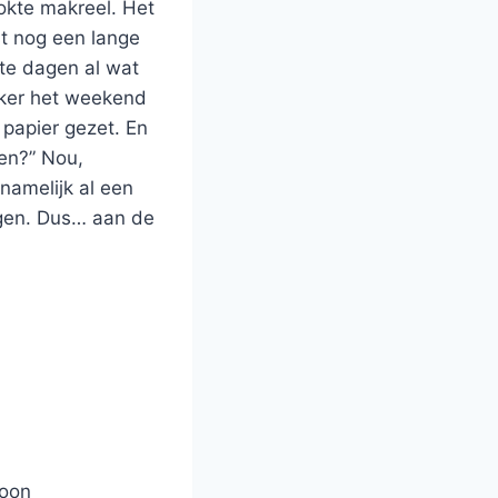
okte makreel. Het
st nog een lange
ste dagen al wat
ekker het weekend
 papier gezet. En
ten?” Nou,
namelijk al een
iggen. Dus… aan de
soon