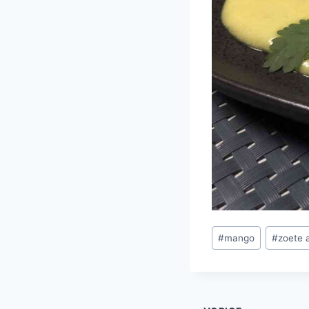
Bericht
#
mango
#
zoete 
tags: