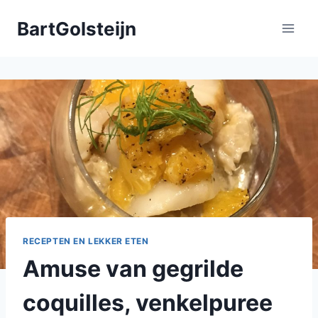
Doorgaan
BartGolsteijn
naar
inhoud
RECEPTEN EN LEKKER ETEN
Amuse van gegrilde
coquilles, venkelpuree