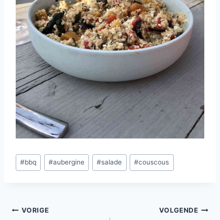
Bericht
#
bbq
#
aubergine
#
salade
#
couscous
tags:
Bericht
VORIGE
VOLGENDE