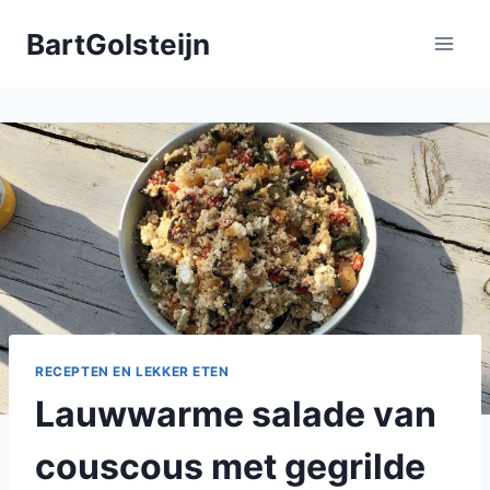
Doorgaan
BartGolsteijn
naar
inhoud
RECEPTEN EN LEKKER ETEN
Lauwwarme salade van
couscous met gegrilde