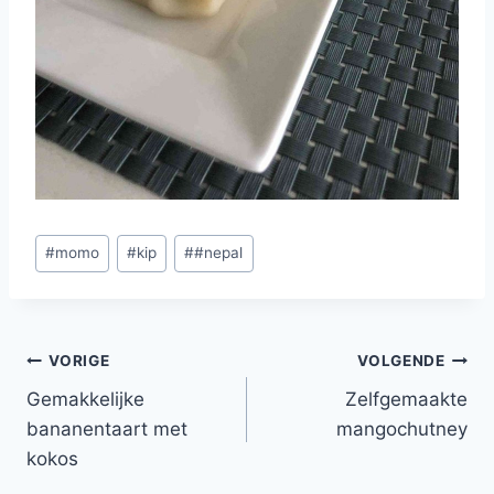
Bericht
#
momo
#
kip
#
#nepal
tags:
Bericht
VORIGE
VOLGENDE
Gemakkelijke
Zelfgemaakte
navigatie
bananentaart met
mangochutney
kokos