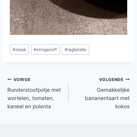
Bericht
#
steak
#
stroganoff
#
tagliatelle
tags:
Bericht
VORIGE
VOLGENDE
Runderstoofpotje met
Gemakkelijke
navigatie
wortelen, tomaten,
bananentaart met
kaneel en polenta
kokos