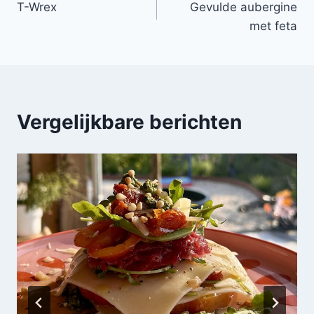
T-Wrex
Gevulde aubergine
navigatie
met feta
Vergelijkbare berichten