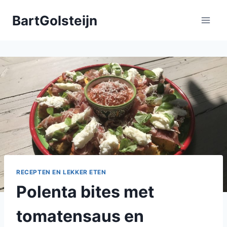
Doorgaan
BartGolsteijn
naar
inhoud
RECEPTEN EN LEKKER ETEN
Polenta bites met
tomatensaus en