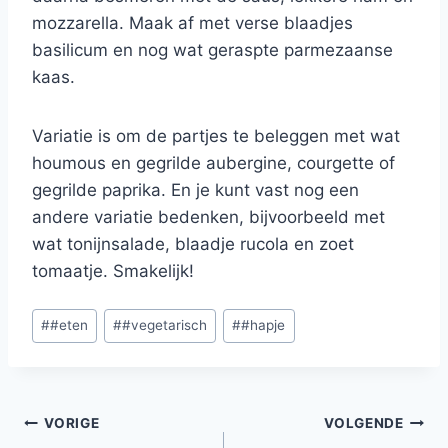
mozzarella. Maak af met verse blaadjes
basilicum en nog wat geraspte parmezaanse
kaas.
Variatie is om de partjes te beleggen met wat
houmous en gegrilde aubergine, courgette of
gegrilde paprika. En je kunt vast nog een
andere variatie bedenken, bijvoorbeeld met
wat tonijnsalade, blaadje rucola en zoet
tomaatje. Smakelijk!
Bericht
#
#eten
#
#vegetarisch
#
#hapje
tags:
Bericht
VORIGE
VOLGENDE