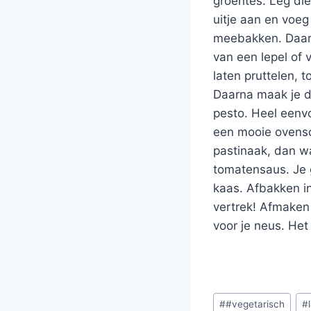
groentes. Leg die
uitje aan en voeg
meebakken. Daarn
van een lepel of 
laten pruttelen, 
Daarna maak je d
pesto. Heel eenvou
een mooie ovensc
pastinaak, dan wa
tomatensaus. Je g
kaas. Afbakken i
vertrek! Afmaken 
voor je neus. He
Bericht
#
#vegetarisch
#