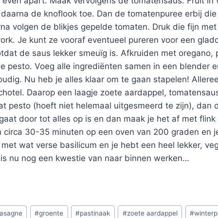
 even apart. Maak vervolgens de tomatensaus. Fruit in w
 daarna de knoflook toe. Dan de tomatenpuree erbij die 
a volgen de blikjes gepelde tomaten. Druk die fijn met
vork. Je kunt ze vooraf eventueel pureren voor een gla
totdat de saus lekker smeuïg is. Afkruiden met oregano, 
e pesto. Voeg alle ingrediënten samen in een blender 
dig. Nu heb je alles klaar om te gaan stapelen! Allereers
hotel. Daarop een laagje zoete aardappel, tomatensau
t pesto (hoeft niet helemaal uitgesmeerd te zijn), dan 
aat door tot alles op is en dan maak je het af met flin
n circa 30-35 minuten op een oven van 200 graden en je
met wat verse basilicum en je hebt een heel lekker, ve
t is nu nog een kwestie van naar binnen werken…
lasagne
#
groente
#
pastinaak
#
zoete aardappel
#
winter