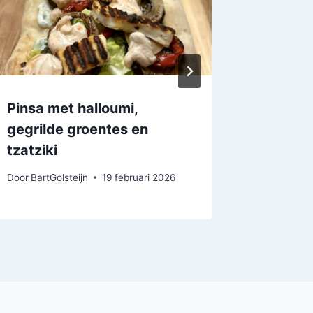
Pinsa met halloumi,
Champi
gegrilde groentes en
knofloo
tzatziki
Door
BartGo
Door
BartGolsteijn
19 februari 2026