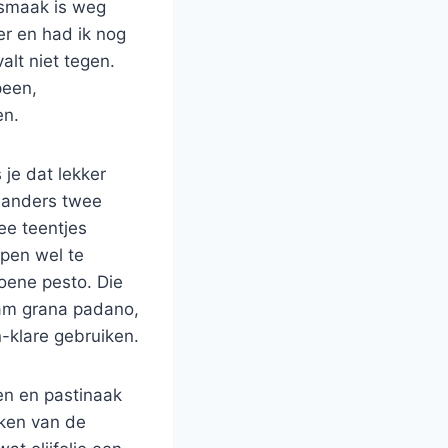
 smaak is weg
er en had ik nog
alt niet tegen.
peen,
en.
 je dat lekker
n anders twee
ee teentjes
spen wel te
oene pesto. Die
gram grana padano,
-klare gebruiken.
len en pastinaak
kken van de