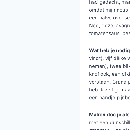
had gedacht, maar
omdat mijn neus h
een halve ovensch
Nee, deze lasagn
tomatensaus, pes
Wat heb je nodig
vindt), vijf dikk
nemen), twee blik
knoflook, een dik
verstaan. Grana 
heb ik zelf gemaa
een handje pijnbo
Maken doe je als
met een dunschill