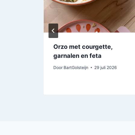
n uit
Orzo met courgette,
garnalen en feta
2026
Door
BartGolsteijn
29 juli 2026