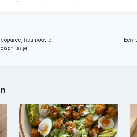
adopuree, houmous en
Een 
bisch tintje
en