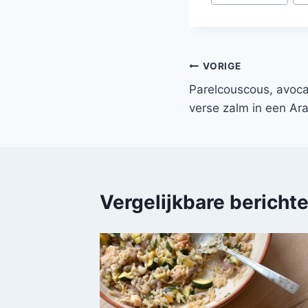
tags:
Bericht
VORIGE
Parelcouscous, avoc
navigatie
verse zalm in een Ara
Vergelijkbare bericht