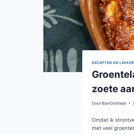
RECEPTEN EN LEKKER
Groentel
zoete aa
Door
BartGolsteijn
Omdat ik strontv
met veel groente