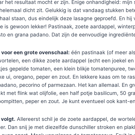
 het resultaat mocht er zijn. Enige onhandigheid: mijn
elemaal dicht zit. Gelukkig is dat vandaag stukken bet
aal staan, dus eindelijk deze lasagne geproefd. En hij v
e is gewoon lekker! Pastinaak, zoete aardappel, winter
to en grana padano. Dat zijn de eenvoudige ingrediënt
 voor een grote ovenschaal:
één pastinaak (of meer als
e wortelen, een dikke zoete aardappel (echt een joekel e
jes gepelde tomaten, een klein blikje tomatenpuree, tw
ke ui, oregano, peper en zout. En lekkere kaas om te ra
padano, pecorino of parmezaan. Het kan allemaal. En gr
kt met flink wat olijfolie, een half potje basilicum, 50 
ompitten, peper en zout. Je kunt eventueel ook kant-en
 volgt.
Allereerst schil je de zoete aardappel, de worte
er. Dan snij je met diezelfde dunschiller stroken en pla