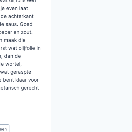
at olijfolie een
je even laat
 de achterkant
dde saus. Goed
peper en zout.
en maak die
t wat olijfolie in
s, dan de
de wortel,
k wat geraspte
 bent klaar voor
getarisch gerecht
peen