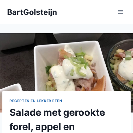
Doorgaan
BartGolsteijn
naar
inhoud
RECEPTEN EN LEKKER ETEN
Salade met gerookte
forel, appel en