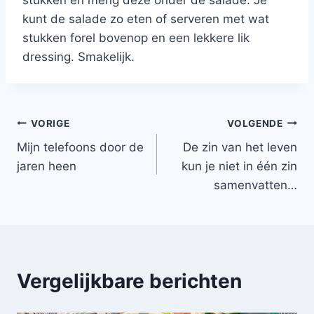
stukken en meng deze onder de salade. Je
kunt de salade zo eten of serveren met wat
stukken forel bovenop en een lekkere lik
dressing. Smakelijk.
Bericht
VORIGE
VOLGENDE
Mijn telefoons door de
De zin van het leven
navigatie
jaren heen
kun je niet in één zin
samenvatten…
Vergelijkbare berichten