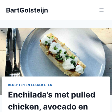
Doorgaan
BartGolsteijn
naar
inhoud
RECEPTEN EN LEKKER ETEN
Enchilada’s met pulled
chicken, avocado en