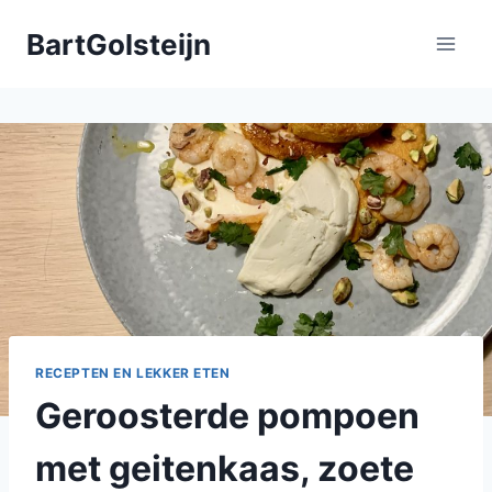
Doorgaan
BartGolsteijn
naar
inhoud
RECEPTEN EN LEKKER ETEN
Geroosterde pompoen
met geitenkaas, zoete