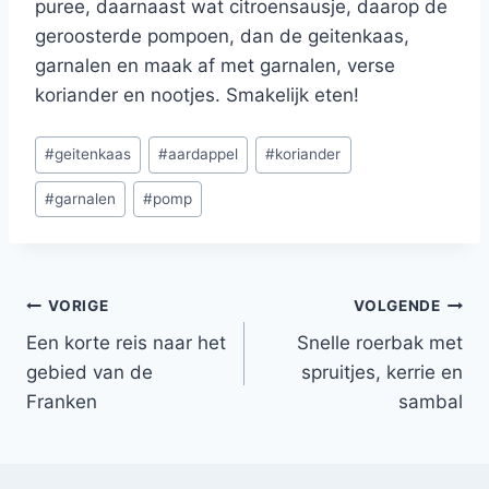
puree, daarnaast wat citroensausje, daarop de
geroosterde pompoen, dan de geitenkaas,
garnalen en maak af met garnalen, verse
koriander en nootjes. Smakelijk eten!
Bericht
#
geitenkaas
#
aardappel
#
koriander
tags:
#
garnalen
#
pomp
Bericht
VORIGE
VOLGENDE
Een korte reis naar het
Snelle roerbak met
navigatie
gebied van de
spruitjes, kerrie en
Franken
sambal