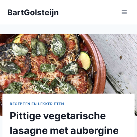
Doorgaan
BartGolsteijn
naar
inhoud
RECEPTEN EN LEKKER ETEN
Pittige vegetarische
lasagne met aubergine