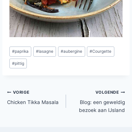
Bericht
#
paprika
#
lasagne
#
aubergine
#
Courgette
tags:
#
pittig
Bericht
VORIGE
VOLGENDE
Chicken Tikka Masala
Blog: een geweldig
navigatie
bezoek aan IJsland