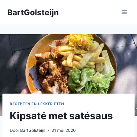
Doorgaan
BartGolsteijn
naar
inhoud
RECEPTEN EN LEKKER ETEN
Kipsaté met satésaus
Door
BartGolsteijn
31 mei 2020