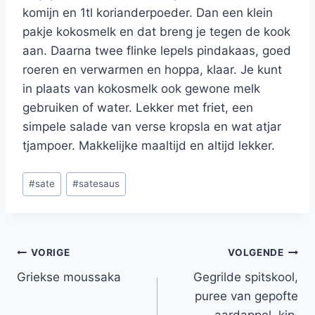
komijn en 1tl korianderpoeder. Dan een klein
pakje kokosmelk en dat breng je tegen de kook
aan. Daarna twee flinke lepels pindakaas, goed
roeren en verwarmen en hoppa, klaar. Je kunt
in plaats van kokosmelk ook gewone melk
gebruiken of water. Lekker met friet, een
simpele salade van verse kropsla en wat atjar
tjampoer. Makkelijke maaltijd en altijd lekker.
Bericht
#
sate
#
satesaus
tags:
Bericht
VORIGE
VOLGENDE
Griekse moussaka
Gegrilde spitskool,
navigatie
puree van gepofte
aardappel, kip,