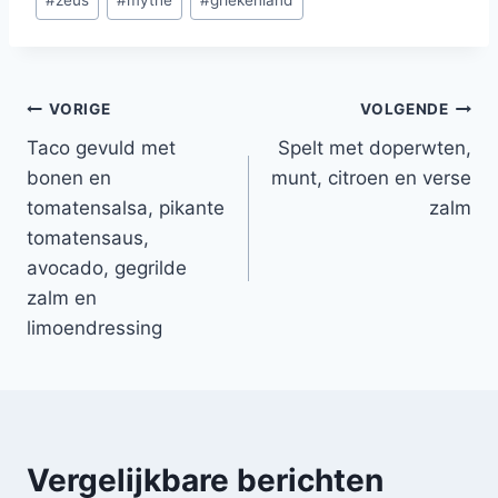
#
zeus
#
mythe
#
griekenland
tags:
Bericht
VORIGE
VOLGENDE
Taco gevuld met
Spelt met doperwten,
navigatie
bonen en
munt, citroen en verse
tomatensalsa, pikante
zalm
tomatensaus,
avocado, gegrilde
zalm en
limoendressing
Vergelijkbare berichten