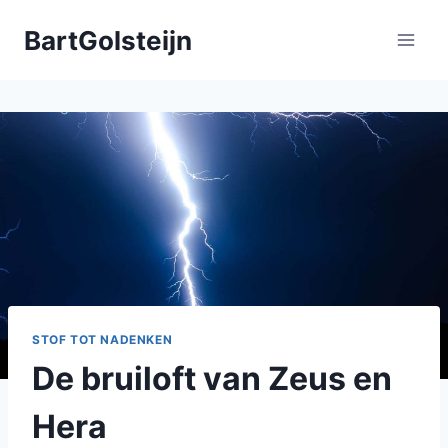
Doorgaan
BartGolsteijn
naar
inhoud
STOF TOT NADENKEN
De bruiloft van Zeus en
Hera