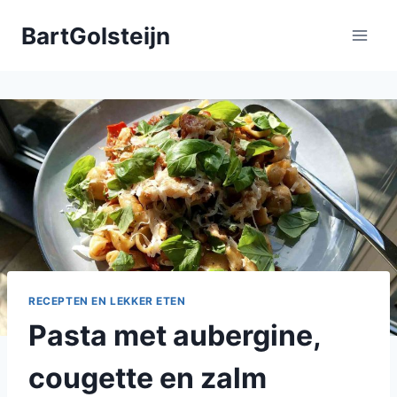
Doorgaan
BartGolsteijn
naar
inhoud
RECEPTEN EN LEKKER ETEN
Pasta met aubergine,
cougette en zalm