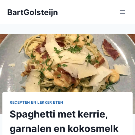
Doorgaan
BartGolsteijn
naar
inhoud
RECEPTEN EN LEKKER ETEN
Spaghetti met kerrie,
garnalen en kokosmelk