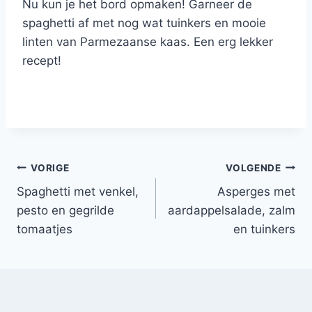
Nu kun je het bord opmaken! Garneer de
spaghetti af met nog wat tuinkers en mooie
linten van Parmezaanse kaas. Een erg lekker
recept!
Bericht
VORIGE
VOLGENDE
Spaghetti met venkel,
Asperges met
navigatie
pesto en gegrilde
aardappelsalade, zalm
tomaatjes
en tuinkers