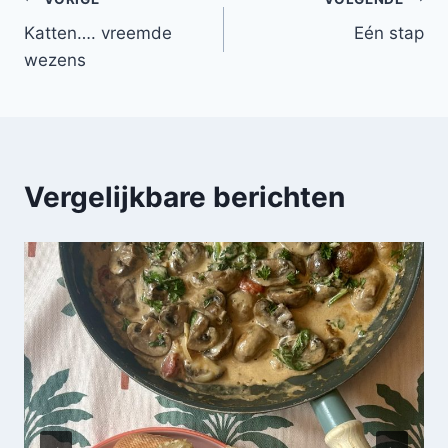
Bericht
Katten…. vreemde
Eén stap
navigatie
wezens
Vergelijkbare berichten