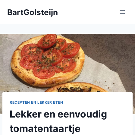
Doorgaan
BartGolsteijn
naar
inhoud
RECEPTEN EN LEKKER ETEN
Lekker en eenvoudig
tomatentaartje