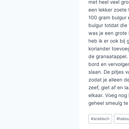
met heel veel gro
een lekker zoete 
100 gram bulgur e
bulgur totdat die
was je een grote 
heb ik er ook bij
koriander toevoeg
de granaatappel.
bord en vervolgen
slaan. De pitjes v
zodat je alleen d
zeef, giet af en 
elkaar. Voeg nog 
geheel smeuïg te 
Bericht
#
arabisch
#
tabo
tags: