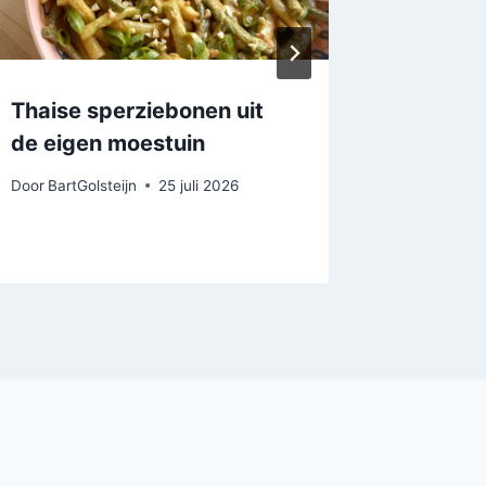
Thaise sperziebonen uit
Pinsa m
de eigen moestuin
gegrild
tzatziki
Door
BartGolsteijn
25 juli 2026
Door
BartGo