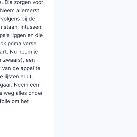
s. Die zorgen voor
 Neem allereerst
volgens bij de
n staan. Intussen
psla liggen en die
ook prima verse
part. Nu neem je
r zwaars), een
t van de appel te
 lijsten eruit,
r gaar. Neem een
pelweg alles onder
folie om het