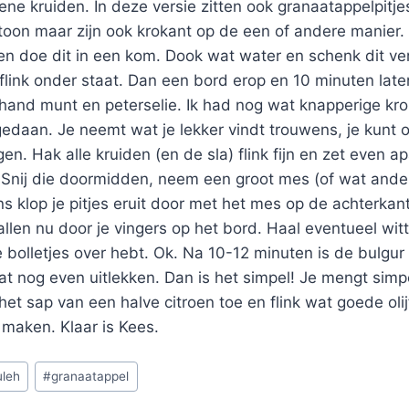
ene kruiden. In deze versie zitten ook granaatappelpitje
toon maar zijn ook krokant op de een of andere manier.
n doe dit in een kom. Dook wat water en schenk dit ver
 flink onder staat. Dan een bord erop en 10 minuten late
hand munt en peterselie. Ik had nog wat knapperige kro
 gedaan. Je neemt wat je lekker vindt trouwens, je kunt 
en. Hak alle kruiden (en de sla) flink fijn en zet even a
 Snij die doormidden, neem een groot mes (of wat ande
s klop je pitjes eruit door met het mes op de achterkan
allen nu door je vingers op het bord. Haal eventueel witte
e bolletjes over hebt. Ok. Na 10-12 minuten is de bulgu
laat nog even uitlekken. Dan is het simpel! Je mengt sim
het sap van een halve citroen toe en flink wat goede olij
maken. Klaar is Kees.
uleh
#
granaatappel