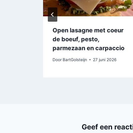
Open lasagne met coeur
de boeuf, pesto,
2026
parmezaan en carpaccio
Door
BartGolsteijn
27 juni 2026
Geef een react