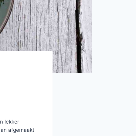
n lekker
 dan afgemaakt