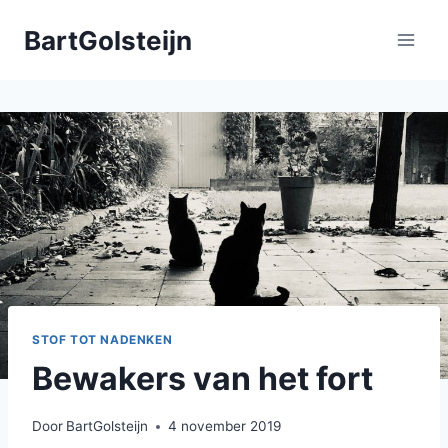
Doorgaan
BartGolsteijn
naar
inhoud
STOF TOT NADENKEN
Bewakers van het fort
Door
BartGolsteijn
4 november 2019