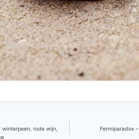
 winterpeen, rode wijn,
Fermiparadox – w
ee