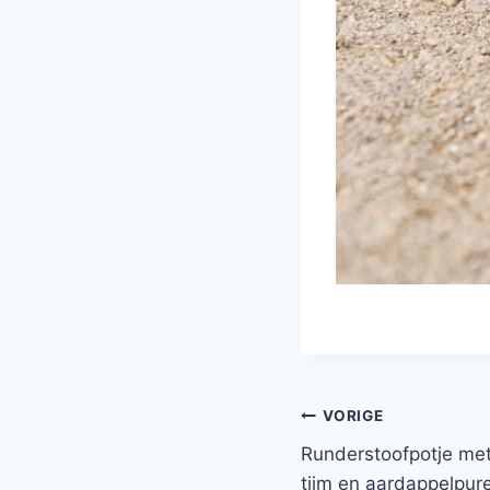
Bericht
VORIGE
Runderstoofpotje met
navigatie
tijm en aardappelpur