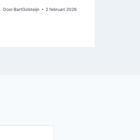
Nijmee
Door
BartGolsteijn
2 februari 2026
Door
BartGo