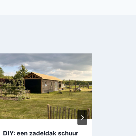
DIY: een zadeldak schuur
Blog: d