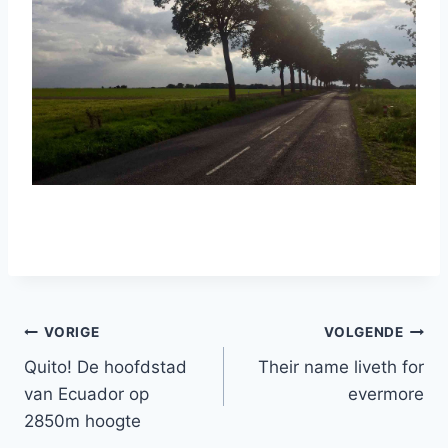
Bericht
VORIGE
VOLGENDE
Quito! De hoofdstad
Their name liveth for
navigatie
van Ecuador op
evermore
2850m hoogte