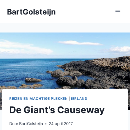
Doorgaan
BartGolsteijn
naar
inhoud
REIZEN EN MACHTIGE PLEKKEN
|
IERLAND
De Giant’s Causeway
Door
BartGolsteijn
24 april 2017