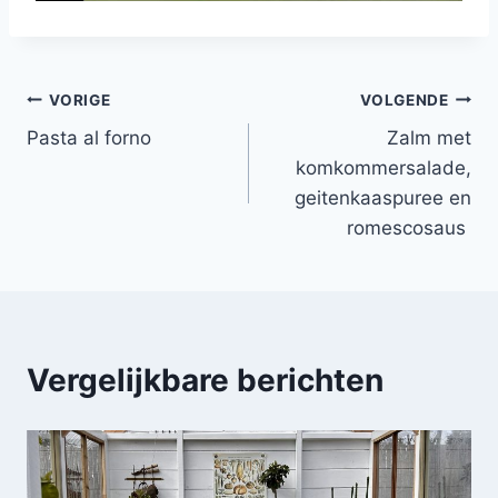
Bericht
VORIGE
VOLGENDE
Pasta al forno
Zalm met
navigatie
komkommersalade,
geitenkaaspuree en
romescosaus ​
Vergelijkbare berichten