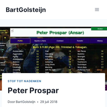
Doorgaan
BartGolsteijn
naar
inhoud
STOF TOT NADENKEN
Peter Prospar
Door
BartGolsteijn
29 juli 2018