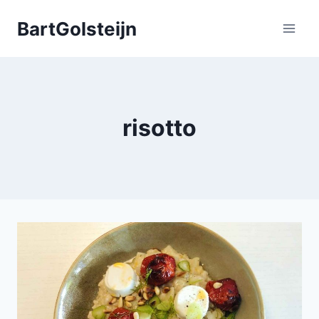
Doorgaan
BartGolsteijn
naar
inhoud
risotto