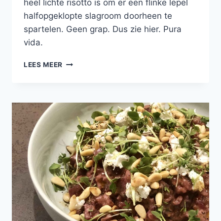
heel lichte risotto is om er een flinke lepel
halfopgeklopte slagroom doorheen te
spartelen. Geen grap. Dus zie hier. Pura
vida.
RISOTTO
LEES MEER
MET
KERRIE,
GEGRILDE
ASPERGES,
COQUILLES
EN
BOSPADDESTOELEN