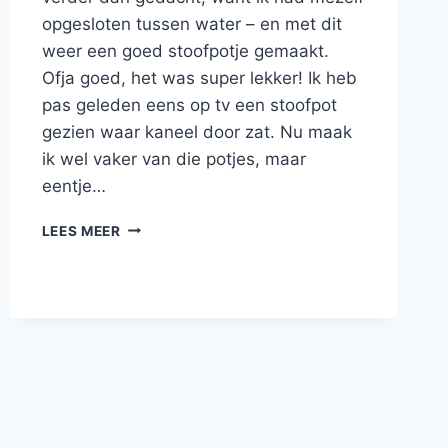
opgesloten tussen water – en met dit
weer een goed stoofpotje gemaakt.
Ofja goed, het was super lekker! Ik heb
pas geleden eens op tv een stoofpot
gezien waar kaneel door zat. Nu maak
ik wel vaker van die potjes, maar
eentje…
RUNDERSTOOFPOTJE
LEES MEER
MET
WORTELEN,
TOMATEN,
KANEEL
EN
POLENTA