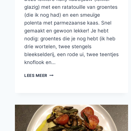
glazig) met een ratatouille van groentes
(die ik nog had) en een smeuïge
polenta met parmezaanse kaas. Snel
gemaakt en gewoon lekker! Je hebt
nodig: groentes die je nog hebt (ik heb
drie wortelen, twee stengels
bleekselderij, een rode ui, twee teentjes
knoflook en…
GEGRILDE
LEES MEER
KABELJAUW
MET
GROENTES
EN
POLENTA