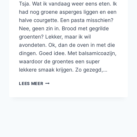
Tsja. Wat ik vandaag weer eens eten. Ik
had nog groene asperges liggen en een
halve courgette. Een pasta misschien?
Nee, geen zin in. Brood met gegrilde
groenten? Lekker, maar ik wil
avondeten. Ok, dan de oven in met die
dingen. Goed idee. Met balsamicoazijn,
waardoor de groentes een super
lekkere smaak krijgen. Zo gezegd,…
ROMIGE
LEES MEER
POLENTA
MET
IN
BALSAMICO
GEGRILDE
GROENTEN
EN
GORGONZOLA