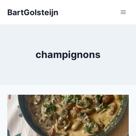
Doorgaan
BartGolsteijn
naar
inhoud
champignons