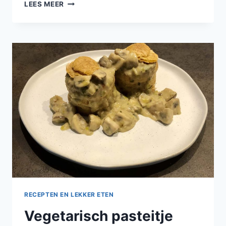
PLAATTAART
LEES MEER
MET
MASCARPONE,
CHAMPIGNONS,
GROENE
ASPERGES
EN
BRIE
RECEPTEN EN LEKKER ETEN
Vegetarisch pasteitje