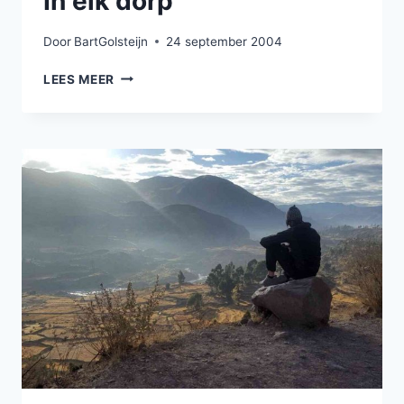
In elk dorp
Door
BartGolsteijn
24 september 2004
IN
LEES MEER
ELK
DORP