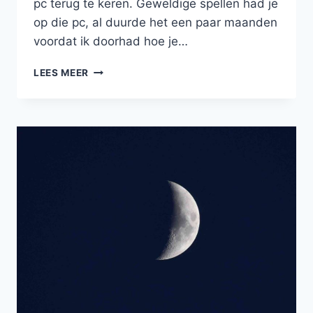
pc terug te keren. Geweldige spellen had je
op die pc, al duurde het een paar maanden
voordat ik doorhad hoe je…
COMPUTERSPELLEN
LEES MEER
VAN
VROEGER…