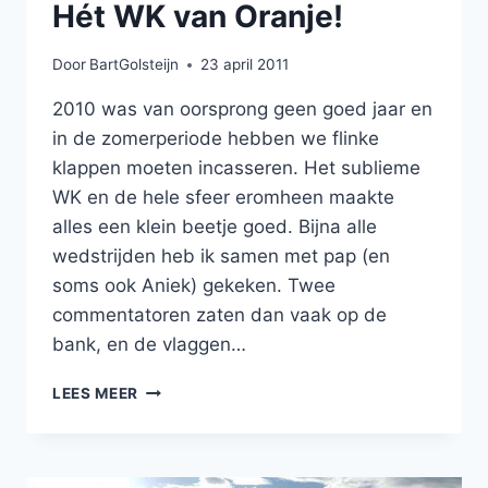
Hét WK van Oranje!
Door
BartGolsteijn
23 april 2011
2010 was van oorsprong geen goed jaar en
in de zomerperiode hebben we flinke
klappen moeten incasseren. Het sublieme
WK en de hele sfeer eromheen maakte
alles een klein beetje goed. Bijna alle
wedstrijden heb ik samen met pap (en
soms ook Aniek) gekeken. Twee
commentatoren zaten dan vaak op de
bank, en de vlaggen…
HÉT
LEES MEER
WK
VAN
ORANJE!