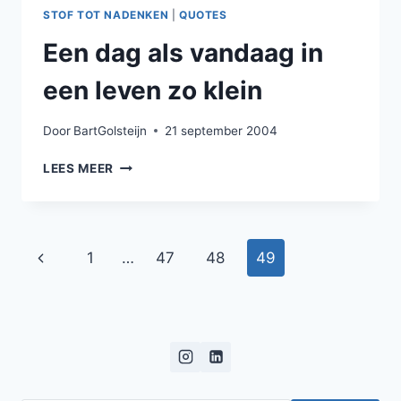
STOF TOT NADENKEN
|
QUOTES
Een dag als vandaag in
een leven zo klein
Door
BartGolsteijn
21 september 2004
EEN
LEES MEER
DAG
ALS
VANDAAG
IN
Paginanavigatie
Vorige
1
…
47
48
49
EEN
LEVEN
pagina
ZO
KLEIN