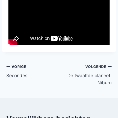
Bericht
VORIGE
VOLGENDE
Secondes
De twaalfde planeet:
navigatie
Niburu