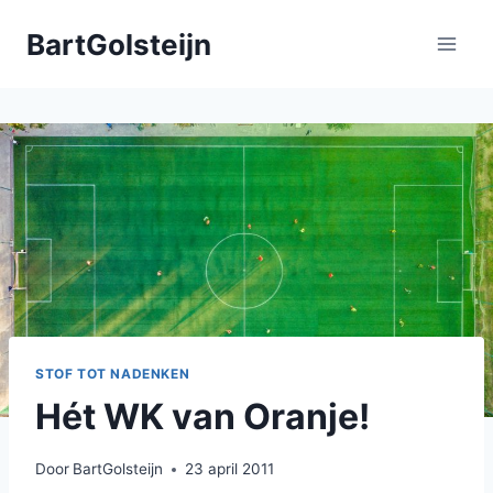
Doorgaan
BartGolsteijn
naar
inhoud
STOF TOT NADENKEN
Hét WK van Oranje!
Door
BartGolsteijn
23 april 2011