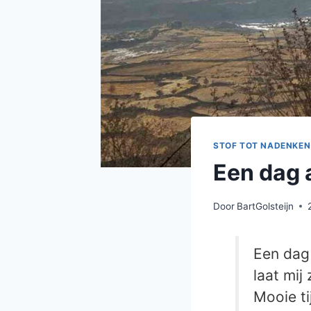
STOF TOT NADENKEN
Een dag a
Door
BartGolsteijn
Een dag 
laat mij
Mooie ti