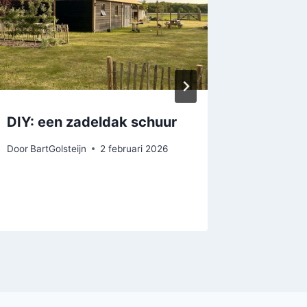
DIY: een zadeldak schuur
Blog: d
Nijmee
Door
BartGolsteijn
2 februari 2026
Door
BartGo