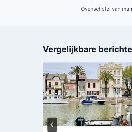
Bericht
Ovenschotel van ma
navigatie
Vergelijkbare bericht