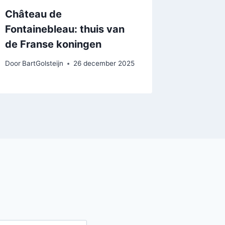
Château de
Blog: R
Fontainebleau: thuis van
Door
BartGo
de Franse koningen
Door
BartGolsteijn
26 december 2025