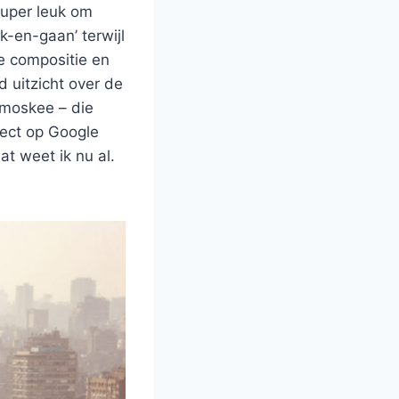
super leuk om
ik-en-gaan’ terwijl
ie compositie en
d uitzicht over de
 moskee – die
rect op Google
t weet ik nu al.