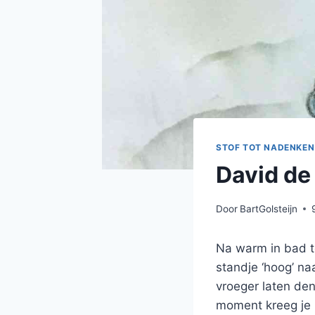
STOF TOT NADENKEN
David de
Door
BartGolsteijn
Na warm in bad t
standje ‘hoog’ na
vroeger laten de
moment kreeg je 