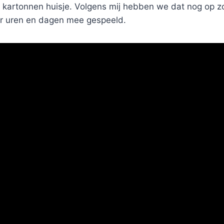
f kartonnen huisje. Volgens mij hebben we dat nog op z
r uren en dagen mee gespeeld.