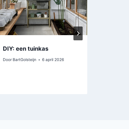
DIY: een tuinkas
Blog: d
Nijmee
Door
BartGolsteijn
6 april 2026
Door
BartGo