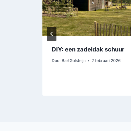
DIY: een zadeldak schuur
t 2021
Door
BartGolsteijn
2 februari 2026