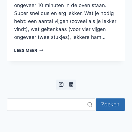
ongeveer 10 minuten in de oven staan.
Super snel dus en erg lekker. Wat je nodig
hebt: een aantal vijgen (zoveel als je lekker
vindt), wat geitenkaas (voor vier vijgen
ongeveer twee stukjes), lekkere ham…
SALADE
LEES MEER
MET
VIJGEN
GEVULD
MET
GEITENKAAS,
HONING,
PISTACHENOOTJES
EN
Zoeken
BALSAMICO