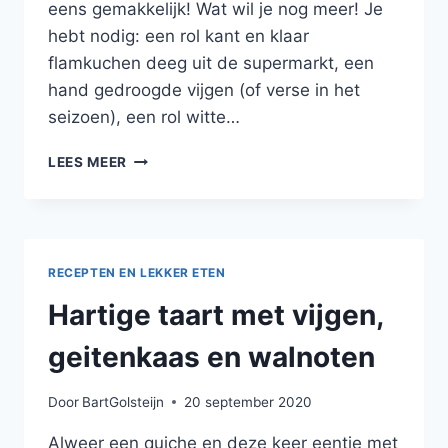
eens gemakkelijk! Wat wil je nog meer! Je
hebt nodig: een rol kant en klaar
flamkuchen deeg uit de supermarkt, een
hand gedroogde vijgen (of verse in het
seizoen), een rol witte…
FLAMKUCHEN
LEES MEER
MET
VIJGEN,
GEITENKAAS,
GEROOKT
SPEK
RECEPTEN EN LEKKER ETEN
EN
BALSAMICO
Hartige taart met vijgen,
geitenkaas en walnoten
Door
BartGolsteijn
20 september 2020
Alweer een quiche en deze keer eentje met