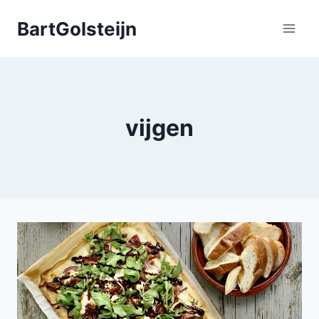
Doorgaan
BartGolsteijn
naar
inhoud
vijgen