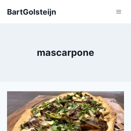
Doorgaan
BartGolsteijn
naar
inhoud
mascarpone