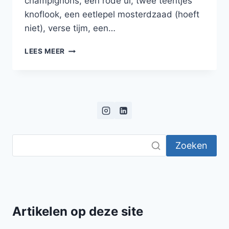
champignons, een rode ui, twee teentjes
knoflook, een eetlepel mosterdzaad (hoeft
niet), verse tijm, een…
HARTIGE
LEES MEER
TAART
MET
CHAMPIGNONS,
MASCARPONE
EN
VERSE
TIJM
Zoeken
Artikelen op deze site