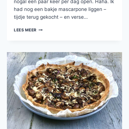
nogal een paar keer per dag open. Haha. Ik
had nog een bakje mascarpone liggen –
tijdje terug gekocht – en verse…
BLADERDEEGTAARTJE
LEES MEER
MET
MASCARPONE,
CITROEN
EN
VERSE
ABRIKOZEN