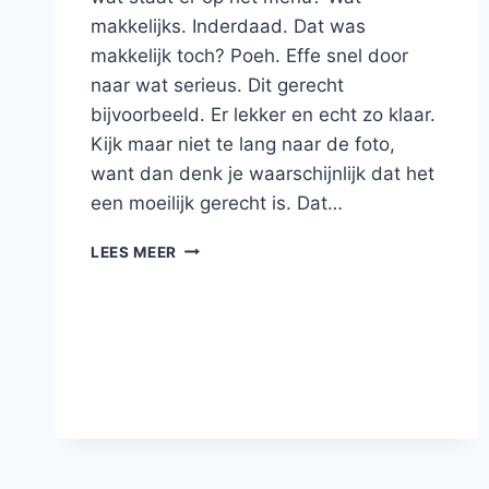
makkelijks. Inderdaad. Dat was
makkelijk toch? Poeh. Effe snel door
naar wat serieus. Dit gerecht
bijvoorbeeld. Er lekker en echt zo klaar.
Kijk maar niet te lang naar de foto,
want dan denk je waarschijnlijk dat het
een moeilijk gerecht is. Dat…
KABELJAUW
LEES MEER
MET
BEURRE
BLANC,
PARELCOUSCOUS
EN
GROENE
ASPERGES