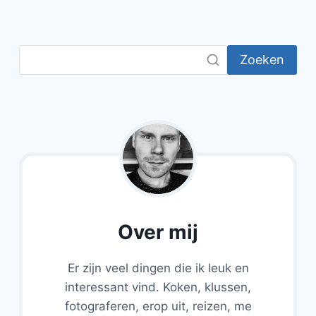
AARDAPPEL
EN
KOKOS,
GEMARINEERDE
Zoeken
RODE
UI,
GEGRILDE
AVOCADO
EN
SALSA
VAN
CITROEN
EN
KORIANDER
Over mij
Er zijn veel dingen die ik leuk en
interessant vind. Koken, klussen,
fotograferen, erop uit, reizen, me