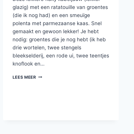
glazig) met een ratatouille van groentes
(die ik nog had) en een smeuïge
polenta met parmezaanse kaas. Snel
gemaakt en gewoon lekker! Je hebt
nodig: groentes die je nog hebt (ik heb
drie wortelen, twee stengels
bleekselderij, een rode ui, twee teentjes
knoflook en…
GEGRILDE
LEES MEER
KABELJAUW
MET
GROENTES
EN
POLENTA