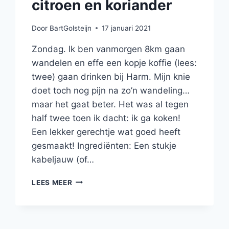
citroen en koriander
Door
BartGolsteijn
17 januari 2021
Zondag. Ik ben vanmorgen 8km gaan
wandelen en effe een kopje koffie (lees:
twee) gaan drinken bij Harm. Mijn knie
doet toch nog pijn na zo’n wandeling…
maar het gaat beter. Het was al tegen
half twee toen ik dacht: ik ga koken!
Een lekker gerechtje wat goed heeft
gesmaakt! Ingrediënten: Een stukje
kabeljauw (of…
KABELJAUW
LEES MEER
MET
PUREE
VAN
ZOETE