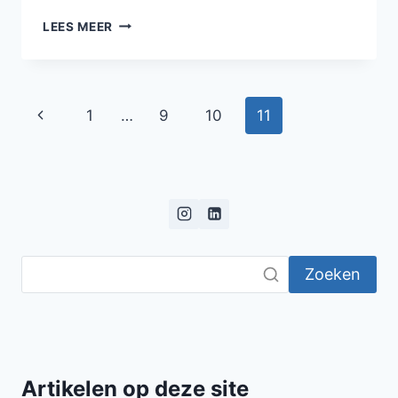
EEN
LEES MEER
DAG
ALS
VANDAAG
IN
Paginanavigatie
Vorige
1
…
9
10
11
EEN
LEVEN
pagina
ZO
KLEIN
Zoeken
Artikelen op deze site