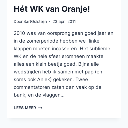
Hét WK van Oranje!
Door
BartGolsteijn
23 april 2011
2010 was van oorsprong geen goed jaar en
in de zomerperiode hebben we flinke
klappen moeten incasseren. Het sublieme
WK en de hele sfeer eromheen maakte
alles een klein beetje goed. Bijna alle
wedstrijden heb ik samen met pap (en
soms ook Aniek) gekeken. Twee
commentatoren zaten dan vaak op de
bank, en de vlaggen…
HÉT
LEES MEER
WK
VAN
ORANJE!