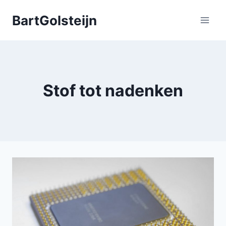
Doorgaan
BartGolsteijn
naar
inhoud
Stof tot nadenken