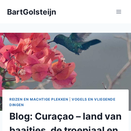
Doorgaan
BartGolsteijn
naar
inhoud
REIZEN EN MACHTIGE PLEKKEN
|
VOGELS EN VLIEGENDE
DINGEN
Blog: Curaçao – land van
baaitjes, de troepiaal en