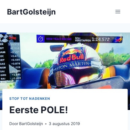
Doorgaan
BartGolsteijn
naar
inhoud
STOF TOT NADENKEN
Eerste POLE!
Door
BartGolsteijn
3 augustus 2019