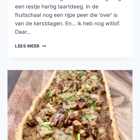
een restje hartig taartdeeg. In de
fruitschaal nog een rijpe peer die ‘over’ is
van de kerstdagen. En… ik heb nog witlof.
Daar…
HARTIGE
LEES MEER
TAART
MET
WITLOF
EN
PEER