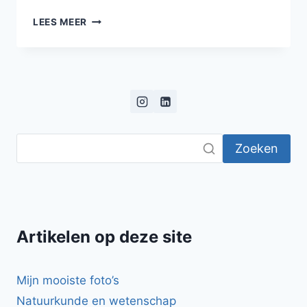
HARTIGE
LEES MEER
SLOF
MET
PEER,
RODE
UI
EN
GORGONZOLA
Zoeken
Artikelen op deze site
Mijn mooiste foto’s
Natuurkunde en wetenschap