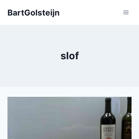
Doorgaan
BartGolsteijn
naar
inhoud
slof